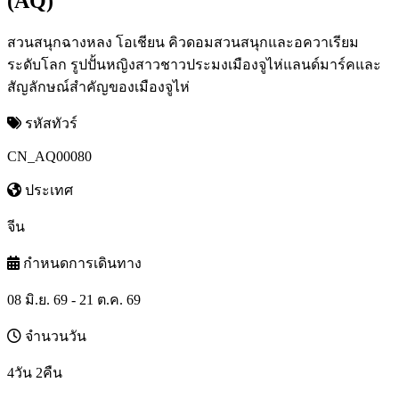
(AQ)
สวนสนุกฉางหลง โอเชียน คิวดอมสวนสนุกและอควาเรียม
ระดับโลก รูปปั้นหญิงสาวชาวประมงเมืองจูไห่แลนด์มาร์คและ
สัญลักษณ์สำคัญของเมืองจูไห่
รหัสทัวร์
CN_AQ00080
ประเทศ
จีน
กำหนดการเดินทาง
08 มิ.ย. 69 - 21 ต.ค. 69
จำนวนวัน
4วัน 2คืน